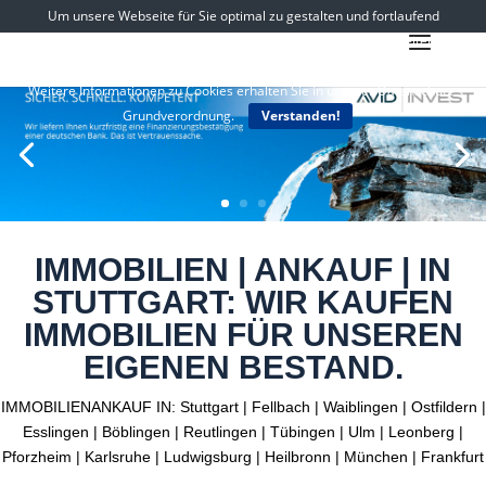
Um unsere Webseite für Sie optimal zu gestalten und fortlaufend
verbessern zu können, verwenden wir Cookies. Durch die weitere
Nutzung der Webseite stimmen Sie der Verwendung von Cookies zu.
Weitere Informationen zu Cookies erhalten Sie in unserer Datenschutz-
Grundverordnung.
Verstanden!
IMMOBILIEN | ANKAUF | IN
STUTTGART: WIR KAUFEN
IMMOBILIEN FÜR UNSEREN
EIGENEN BESTAND.
IMMOBILIENANKAUF IN: Stuttgart | Fellbach | Waiblingen | Ostfildern |
Esslingen | Böblingen | Reutlingen | Tübingen | Ulm | Leonberg |
Pforzheim | Karlsruhe | Ludwigsburg | Heilbronn | München | Frankfurt